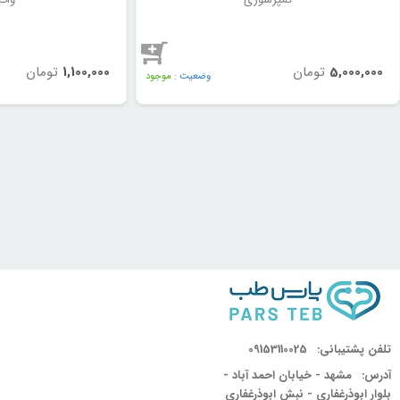
5,000,000
تومان
1,100,000
تومان
وضعیت :
موجود
تلفن پشتیبانی:
09153110025
آدرس:
مشهد - خیابان احمد آباد -
بلوار ابوذرغفاری - نبش ابوذرغفاری