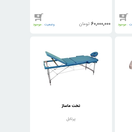
60,000,000
تومان
 :
موجود
وضعیت :
موجود
تخت ماساژ
پرتابل