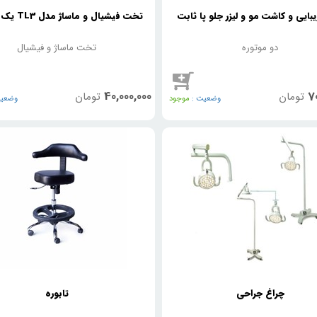
ایی و کاشت مو و لیزر جلو پا ثابت
تخت فیشیال و ماساژ مدل TL3 یک موتوره
دو موتوره
تخت ماساژ و فیشیال
40,000,000
70
تومان
تومان
وضعیت :
موجود
وضعیت
چراغ جراحی
تابوره