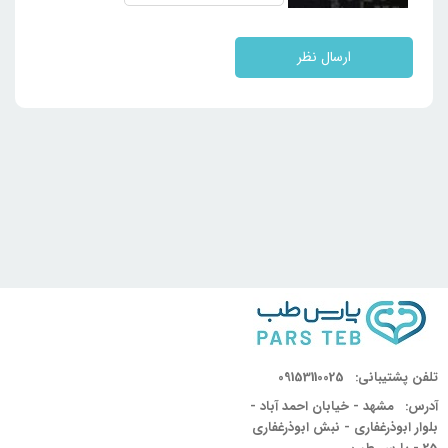
ارسال نظر
تلفن پشتیبانی:
09153110025
آدرس:
مشهد - خیابان احمد آباد -
بلوار ابوذرغفاری - نبش ابوذرغفاری