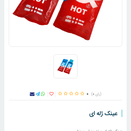
0
0
عینک ژله ای