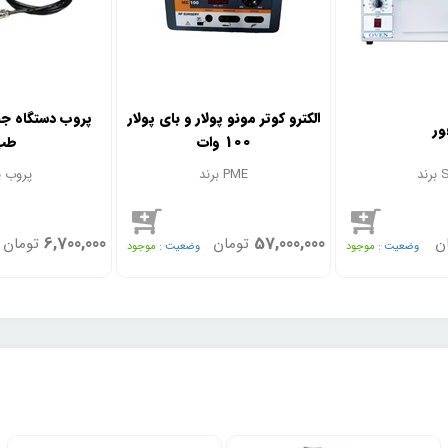
الکترو کوتر مونو پولار و بای پولار
پروب دستگاه جن
ور
100 وات
طب
ST
برند PME
پروب 
6,700,000
57,000,000
ن
تومان
تومان
وضعیت :
موجود
وضعیت :
موجود