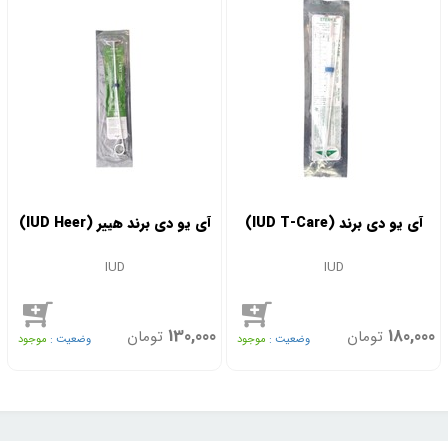
آی یو دی برند (IUD T-Care)
آی یو دی برند هییر (IUD Heer)
IUD
IUD
130,000
180,000
تومان
تومان
وضعیت :
موجود
وضعیت :
موجود