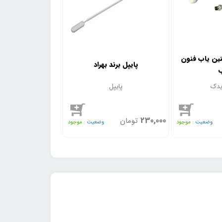
ین یاب فنون
پایپل برند بهراد
پایپل سرنگ دار 
یدک
پایپل
پایپل سرنگ
260,000
230,000
تومان
تومان
وضعیت :
موجود
وضعیت :
موجود