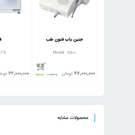
 1 لیتری
جنین یاب فنون طب
ف
Poly G
Model : D500
برند S
22,000,000
46,000,000
تومان
توما
وضعیت :
بزودی
وضعیت :
موجود
محصولات مشابه